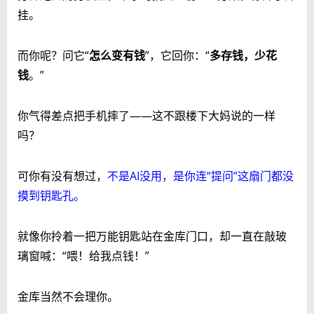
挂。
而你呢？问它“
怎么变有钱
”，它回你：“
多存钱，少花
钱
。”
你气得差点把手机摔了——这不跟楼下大妈说的一样
吗？
可你有没有想过，
不是AI没用，是你连“提问”这扇门都没
摸到钥匙孔。
就像你拎着一把万能钥匙站在金库门口，却一直在敲玻
璃窗喊：“喂！给我点钱！”
金库当然不会理你。