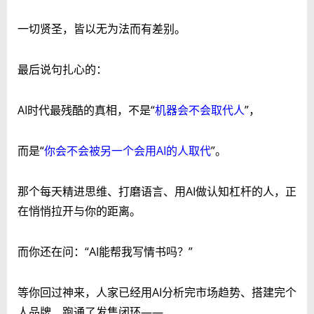
一切贤圣，皆以无为法而有差别。
最后说句扎心的：
AI时代最残酷的真相，不是“
机器会不会取代人
”，
而是“
你会不会被另一个会用AI的人取代
”。
那个每天精进思维、打磨语言、用AI做认知杠杆的人，正
在悄悄拉开与你的距离。
而你还在问：“AI能帮我写情书吗？”
等你回过神来，人家已经用AI分析完市场趋势、搭建完个
人品牌、跑通了发售闭环——