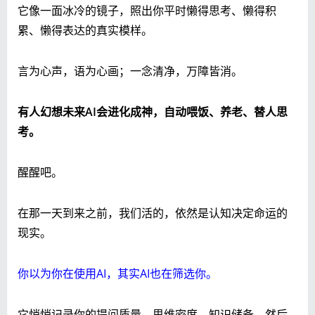
它像一面冰冷的镜子，照出你平时懒得思考、懒得积
累、懒得表达的真实模样。
言为心声，语为心画；一念清净，万障皆消。
有人幻想未来AI会进化成神，自动喂饭、养老、替人思
考。
醒醒吧。
在那一天到来之前，我们活的，依然是认知决定命运的
现实。
你以为你在使用AI，其实AI也在筛选你。
它悄悄记录你的提问质量、思维密度、知识储备，然后