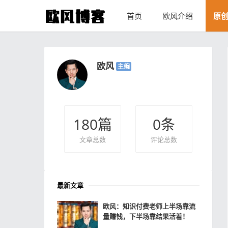
首页
欧风介绍
原
欧风
主编
180
篇
0
条
文章总数
评论总数
最新文章
欧风：知识付费老师上半场靠流
量赚钱，下半场靠结果活着！