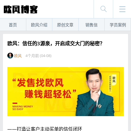
首页
欧风介绍
原创文章
销售信
学员案例
欧风：信任的3源泉，开启成交大门的秘密？
欧风
4个月前 (04-08)
——打造让客户主动买单的信任闭环