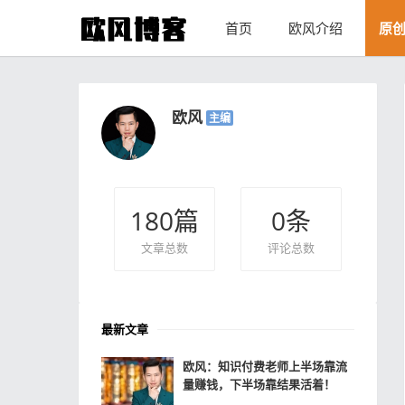
首页
欧风介绍
原
欧风
主编
180
篇
0
条
文章总数
评论总数
最新文章
欧风：知识付费老师上半场靠流
量赚钱，下半场靠结果活着！