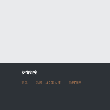
友情链接
家风
欧风：ai文案大师
欧风官网