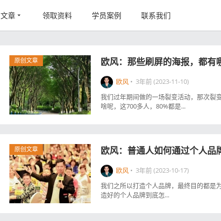
创文章
领取资料
学员案例
联系我们
欧风：那些刷屏的海报，都有
原创文章
欧风
•
3年前 (2023-11-10)
我们过年期间做的一场裂变活动，那次裂变
啥呢，这700多人，80%都是...
欧风：普通人如何通过个人品
原创文章
欧风
•
3年前 (2023-10-17)
我们之所以打造个人品牌，最终目的都是为
造好的个人品牌到底怎...