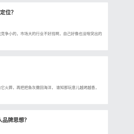
牌定位？
找竞争小的，市场大的行业不好找啊，自己好像也没啥突出的
它火葬，再把把鱼灰撒回海洋， 谁知那玩意儿越烤越香，
人品牌思想？